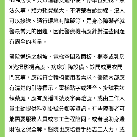
42%居次。大眾運輸交通不便，停車位難找、無
法久等，體力耗費過大、不清楚看診動線、沒人
可以接送、通行環境有障礙等，是身心障礙者就
醫最常見的困難，因此醫療機構應針對這些問題
有周全的考量。
醫院通道之斜坡、電梯空間及面板、櫃臺或乳房
X光攝影機高度、病床升降設備、診間或更衣間
門寬等，應能符合輪椅使用者需求。醫院內部應
有清楚的引導標示，電梯點字或語音、掛號看診
領藥處，應有廣播叫號及字幕燈號，或由工作人
員主動提供科別掛號分類等資訊。有些障礙者可
能需要服務人員或志工全程陪同，或者協助身邊
財物之保全等。醫院也應培養手語志工人力，或