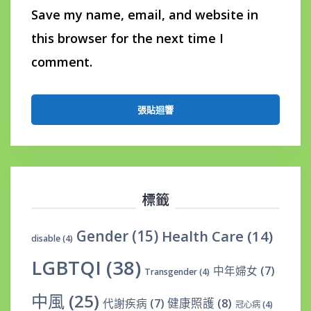
Save my name, email, and website in
this browser for the next time I
comment.
標籤
Gender
(15)
Health Care
(14)
disable
(4)
LGBTQI
(38)
中年婦女
(7)
Transgender
(4)
中風
(25)
健康照護
(8)
代謝疾病
(7)
冠心病
(4)