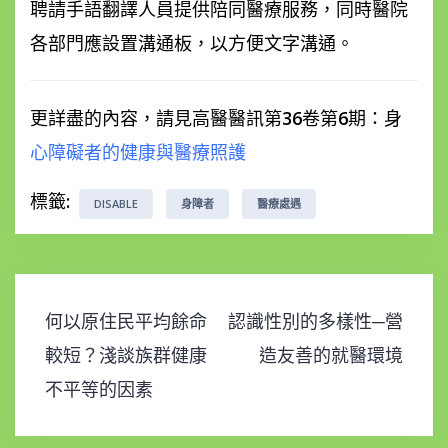
聘請手語翻譯人員提供陪同醫療服務，同時醫院
各部門應設置溝通板，以方便文字溝通。
更詳盡的內容，請見高醫醫訊第36卷第6期：身
心障礙者的健康與醫療照護
標籤:
DISABLE
身障者
醫療處遇
何以原住民平均餘命
認識性別的多樣性─營
文
較短？淺談族群健康
造友善的就醫環境
章
導
不平等的因素
覽